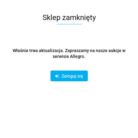
Cena przesyłki
0
Sklep zamknięty
Dostępność
100
szt.
Waga
0.15 kg
Zadaj pytanie
Właśnie trwa aktualizacja. Zapraszamy na nasze aukcje w
serwisie Allegro.
Czas przewozu
24 godziny
Zaloguj się
Zostaw telefon
Wyślij
Opis
Parametry