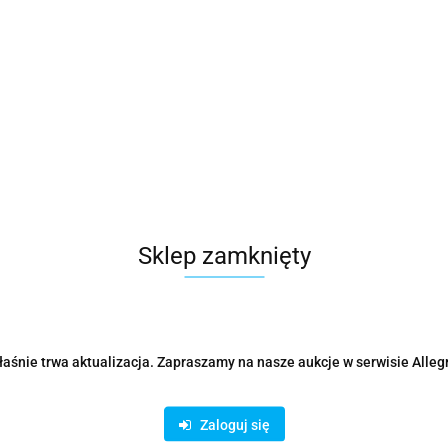
Parametry
Opinie i oceny (0)
Zadaj p
Sklep zamknięty
Rodzaje dostawy i formy płatności
aśnie trwa aktualizacja. Zapraszamy na nasze aukcje w serwisie Alleg
ystanie z bezpiecznych płatności on-line AutoPay:
Zaloguj się