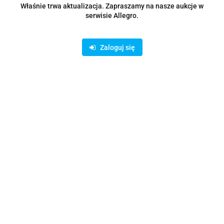
Apple
Właśnie trwa aktualizacja. Zapraszamy na nasze aukcje w
Symbol:
MX2V3ZE/A
serwisie Allegro.
Brak towaru
Zaloguj się
24648.51
Powiadom gdy produkt będzie dostępny
Wysyłka w ciągu
48 godzin
Cena przesyłki
0
Dostępność
0
szt.
Waga
3.984 kg
Zadaj pytanie