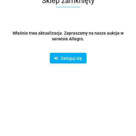
Sklep zamknięty
A4 Tech
Właśnie trwa aktualizacja. Zapraszamy na nasze aukcje w
Symbol:
serwisie Allegro.
A4TMYS47113
Zaloguj się
Brak towaru
171.26
Powiadom gdy produkt będzie dostępny
Wysyłka w ciągu
48 godzin
Cena przesyłki
0
Dostępność
0
szt.