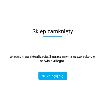
EAN
4711549510528
Sklep zamknięty
Zostaw telefon
Wyślij
Opis
Właśnie trwa aktualizacja. Zapraszamy na nasze aukcje w
serwisie Allegro.
Parametry
Opinie i oceny (0)
Zaloguj się
Zadaj pytanie
Pamięć DDR5 o imponującej pojemności 128GB, marki G.SKILL z