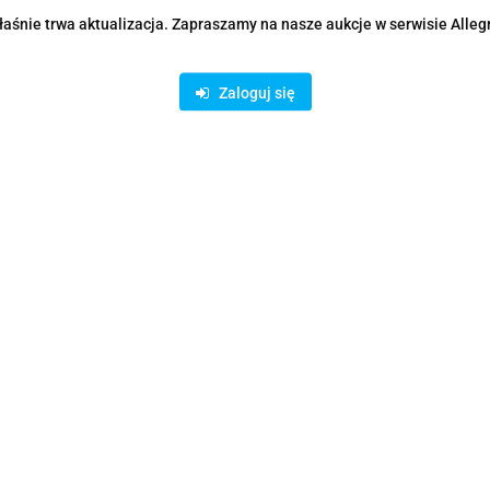
aśnie trwa aktualizacja. Zapraszamy na nasze aukcje w serwisie Alleg
awany bez systemu operacyjnego. Konieczne będzie osobne zakupienie i
Zaloguj się
brycznie zainstalowanych dysków. Należy dokupić kompatybilne dyski tw
łych i średnich firm szukających serwera rackowego klasy podstawow
Informacje o produkcie
HPE ProLiant DL20 Gen11
Intel C262
1 szt.
1 szt.
Intel Xeon (Hexa Core)
E-2436
2.9 GHz
6C