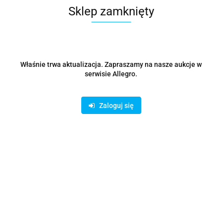
EAN
0731304301196
Sklep zamknięty
Czas przewozu
24 godziny
Właśnie trwa aktualizacja. Zapraszamy na nasze aukcje w
Zostaw telefon
serwisie Allegro.
Wyślij
Zaloguj się
Opis
Parametry
Opinie i oceny (0)
Zadaj pytanie
Zasilacz awaryjny o mocy wyjściowej 4.500 W oraz wyjściowym