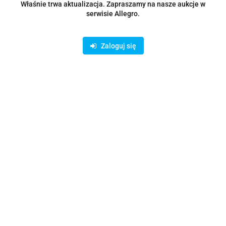
Właśnie trwa aktualizacja. Zapraszamy na nasze aukcje w
serwisie Allegro.
Opis
Zaloguj się
Parametry
Opinie i oceny (0)
Zadaj pytanie
Rodzaje dostawy i formy płatności
Oferujemy możliwość wpłaty na konto bankowe lub skorzystanie z
bezpiecznych płatności on-line AutoPay: