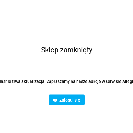
Parametry
Opinie i oceny (0)
Zadaj p
Sklep zamknięty
Rodzaje dostawy i formy płatności
aśnie trwa aktualizacja. Zapraszamy na nasze aukcje w serwisie Alleg
ystanie z bezpiecznych płatności on-line AutoPay:
Zaloguj się
odukty podobne
Ostatnio oglądane prod