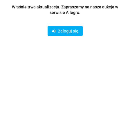
Zostaw telefon
Wyślij
Właśnie trwa aktualizacja. Zapraszamy na nasze aukcje w
serwisie Allegro.
Opis
Zaloguj się
Parametry
Opinie i oceny (0)
Zadaj pytanie
Rodzaje dostawy i formy płatności
Oferujemy możliwość wpłaty na konto bankowe lub skorzystanie z