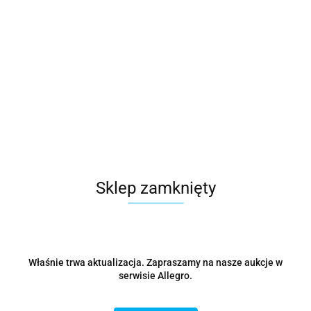
Dostępność
100
szt.
Waga
0.15 kg
Zadaj pytanie
Czas przewozu
24 godziny
Sklep zamknięty
Zostaw telefon
Wyślij
Opis
Właśnie trwa aktualizacja. Zapraszamy na nasze aukcje w
serwisie Allegro.
Parametry