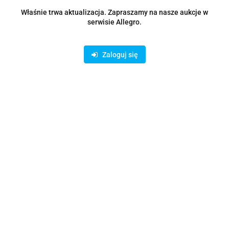
Zostaw telefon
Wyślij
Właśnie trwa aktualizacja. Zapraszamy na nasze aukcje w
serwisie Allegro.
Opis
Zaloguj się
Parametry
Opinie i oceny (0)
Zadaj pytanie
Rodzaje dostawy i formy płatności
Oferujemy możliwość wpłaty na konto bankowe lub skorzystanie z