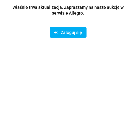
Zostaw telefon
Wyślij
Właśnie trwa aktualizacja. Zapraszamy na nasze aukcje w
serwisie Allegro.
Opis
Zaloguj się
Parametry
Opinie i oceny (0)
Zadaj pytanie
Rodzaje dostawy i formy płatności
Oferujemy możliwość wpłaty na konto bankowe lub skorzystanie z