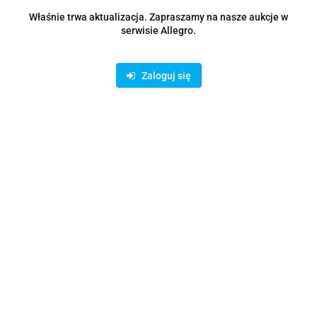
Zostaw telefon
Wyślij
Właśnie trwa aktualizacja. Zapraszamy na nasze aukcje w
serwisie Allegro.
Opis
Zaloguj się
Parametry
Opinie i oceny (0)
Zadaj pytanie
Rodzaje dostawy i formy płatności
Oferujemy możliwość wpłaty na konto bankowe lub skorzystanie z