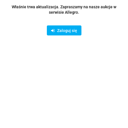
Zostaw telefon
Wyślij
Właśnie trwa aktualizacja. Zapraszamy na nasze aukcje w
serwisie Allegro.
Opis
Zaloguj się
Parametry
Opinie i oceny (0)
Zadaj pytanie
Rodzaje dostawy i formy płatności
Oferujemy możliwość wpłaty na konto bankowe lub skorzystanie z