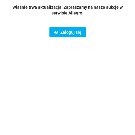
Zostaw telefon
Wyślij
Właśnie trwa aktualizacja. Zapraszamy na nasze aukcje w
serwisie Allegro.
Opis
Zaloguj się
Parametry
Opinie i oceny (0)
Zadaj pytanie
Rodzaje dostawy i formy płatności
Oferujemy możliwość wpłaty na konto bankowe lub skorzystanie z