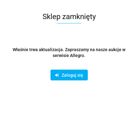
Dostępność
100
szt.
Sklep zamknięty
Waga
0.15 kg
Zadaj pytanie
Właśnie trwa aktualizacja. Zapraszamy na nasze aukcje w
serwisie Allegro.
Czas przewozu
24 godziny
Zaloguj się
Zostaw telefon
Wyślij
Opis
Parametry