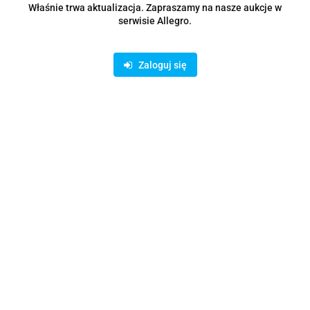
Właśnie trwa aktualizacja. Zapraszamy na nasze aukcje w
serwisie Allegro.
Opis
Zaloguj się
Parametry
Opinie i oceny (0)
Zadaj pytanie
Rodzaje dostawy i formy płatności
Oferujemy możliwość wpłaty na konto bankowe lub skorzystanie z
bezpiecznych płatności on-line AutoPay: