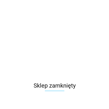
szt.
Do koszyka
Wysyłka w ciągu
48 godzin
Cena przesyłki
0
Dostępność
100
szt.
Waga
0.15 kg
Zadaj pytanie
Czas przewozu
24 godziny
Sklep zamknięty
Zostaw telefon
Wyślij