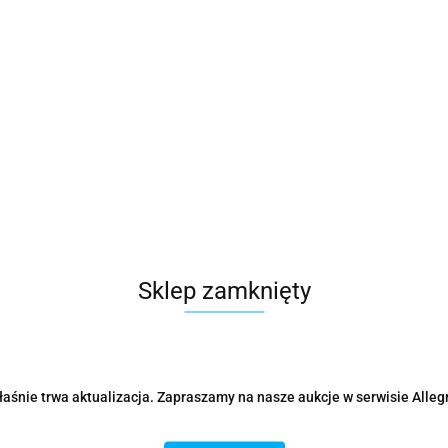
Sklep zamknięty
aśnie trwa aktualizacja. Zapraszamy na nasze aukcje w serwisie Alleg
Parametry
Opinie i oceny (0)
Zadaj p