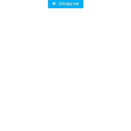
Zaloguj się
Rodzaje dostawy i formy płatności
ystanie z bezpiecznych płatności on-line AutoPay:
odukty podobne
Ostatnio oglądane prod