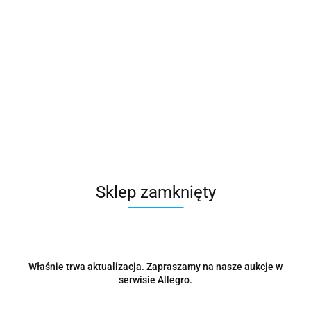
Microsoft
Symbol:
CFQ7TTC0HD4G:0013
54506.21
Sklep zamknięty
szt.
Do koszyka
Wysyłka w ciągu
48 godzin
Właśnie trwa aktualizacja. Zapraszamy na nasze aukcje w
serwisie Allegro.
Cena przesyłki
0