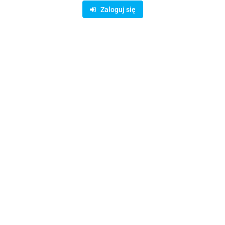
Dostępność
10000000
szt.
Zaloguj się
Waga
0.15 kg
Zadaj pytanie
Czas przewozu
24 godziny
Zostaw telefon
Wyślij
Opis
Parametry
Opinie i oceny (0)