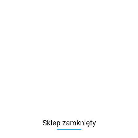
21285.56
szt.
Do koszyka
Wysyłka w ciągu
48 godzin
Cena przesyłki
0
Dostępność
10000000
szt.
Waga
0.15 kg
Zadaj pytanie
Sklep zamknięty
Czas przewozu
24 godziny