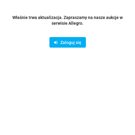
Zostaw telefon
Właśnie trwa aktualizacja. Zapraszamy na nasze aukcje w
Wyślij
serwisie Allegro.
Opis
Zaloguj się
Parametry
Opinie i oceny (0)
Zadaj pytanie
Rodzaje dostawy i formy płatności