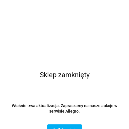
Microsoft
Symbol:
CFQ7TTC0HM0T:0014
35366.84
Sklep zamknięty
szt.
Do koszyka
Wysyłka w ciągu
48 godzin
Właśnie trwa aktualizacja. Zapraszamy na nasze aukcje w
Cena przesyłki
0
serwisie Allegro.
Dostępność
10000000
szt.