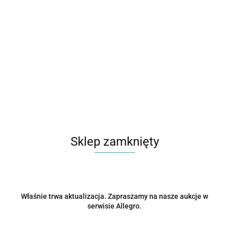
Microsoft
Symbol:
CFQ7TTC0HM0T:005J
19485.79
Sklep zamknięty
szt.
Do koszyka
Wysyłka w ciągu
48 godzin
Właśnie trwa aktualizacja. Zapraszamy na nasze aukcje w
serwisie Allegro.
Cena przesyłki
0