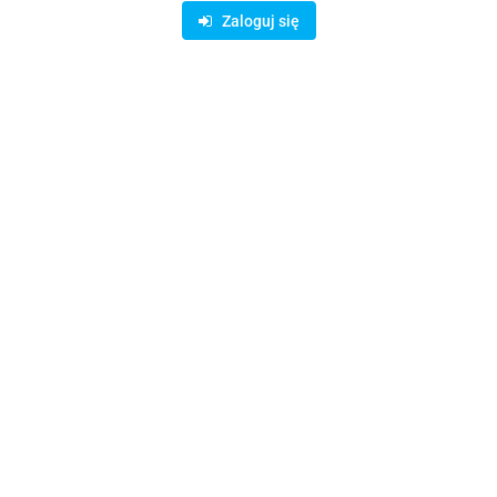
Dostępność
10000000
szt.
Zaloguj się
Waga
0.15 kg
Zadaj pytanie
Czas przewozu
24 godziny
Zostaw telefon
Wyślij
Opis
Parametry
Opinie i oceny (0)