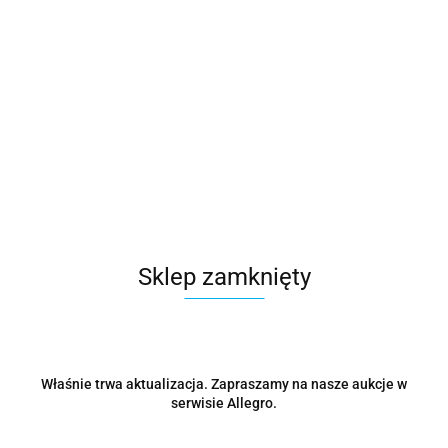
Microsoft
Symbol:
CFQ7TTC0HM0T:0058
19455.01
Sklep zamknięty
szt.
Do koszyka
Wysyłka w ciągu
48 godzin
Właśnie trwa aktualizacja. Zapraszamy na nasze aukcje w
serwisie Allegro.
Cena przesyłki
0