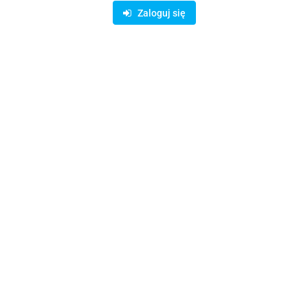
Dostępność
10000000
szt.
Zaloguj się
Waga
0.15 kg
Zadaj pytanie
Czas przewozu
24 godziny
Zostaw telefon
Wyślij
Opis
Parametry
Opinie i oceny (0)