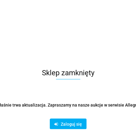
Sklep zamknięty
aśnie trwa aktualizacja. Zapraszamy na nasze aukcje w serwisie Alleg
Parametry
Opinie i oceny (0)
Zadaj p
Zaloguj się