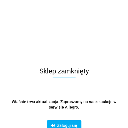
Zadaj pytanie
Czas przewozu
24 godziny
Zostaw telefon
Wyślij
Sklep zamknięty
Opis
Parametry
Właśnie trwa aktualizacja. Zapraszamy na nasze aukcje w
Opinie i oceny (0)
serwisie Allegro.
Zadaj pytanie
Zaloguj się