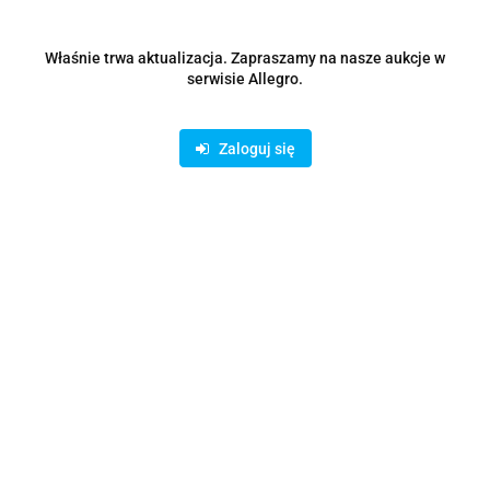
152847
Właśnie trwa aktualizacja. Zapraszamy na nasze aukcje w
serwisie Allegro.
32085.12
szt.
Do koszyka
Zaloguj się
Wysyłka w ciągu
48 godzin
Cena przesyłki
0
Dostępność
10000000
szt.
Waga
0.15 kg
Zadaj pytanie
Czas przewozu
24 godziny