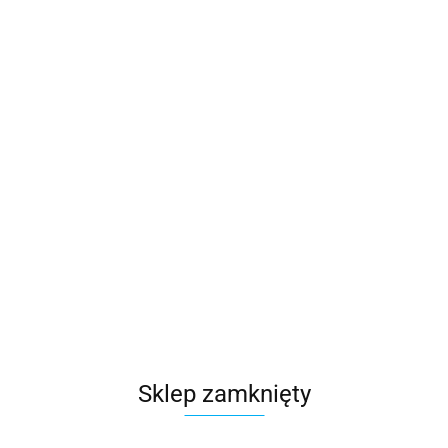
Sklep zamknięty
Microsoft
Symbol:
ABCloud-