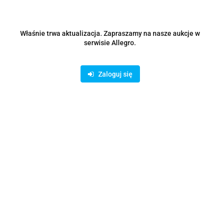
Cena przesyłki
0
Właśnie trwa aktualizacja. Zapraszamy na nasze aukcje w
Dostępność
30
szt.
serwisie Allegro.
Waga
0.15 kg
Zaloguj się
Zadaj pytanie
EAN
0199251275432
Czas przewozu
24 godziny
Zostaw telefon
Wyślij