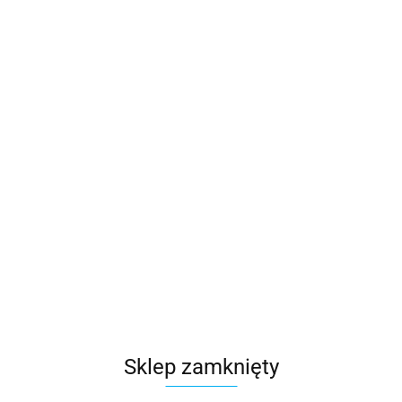
HP
Symbol:
B9ZY1ET
19992.83
szt.
Do koszyka
Sklep zamknięty
Wysyłka w ciągu
48 godzin