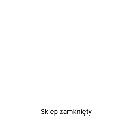
Sklep zamknięty
CISCO
Symbol:
FP7110-TA-1Y