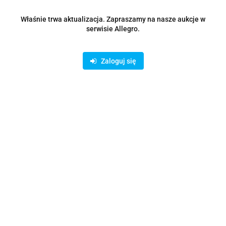
Właśnie trwa aktualizacja. Zapraszamy na nasze aukcje w
33372.04
serwisie Allegro.
szt.
Do koszyka
Zaloguj się
Wysyłka w ciągu
48 godzin
Cena przesyłki
0
Dostępność
100
szt.
Waga
0.15 kg
Zadaj pytanie
Czas przewozu
24 godziny