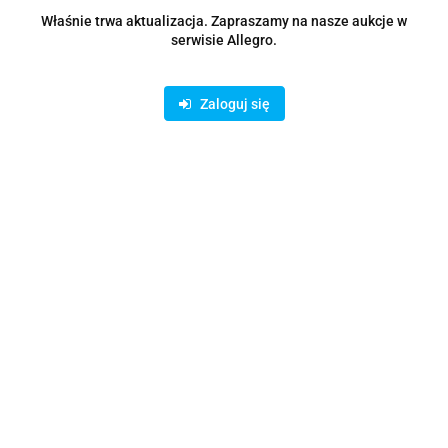
Zostaw telefon
Właśnie trwa aktualizacja. Zapraszamy na nasze aukcje w
Wyślij
serwisie Allegro.
Opis
Zaloguj się
Parametry
Opinie i oceny (0)
Zadaj pytanie
Rodzaje dostawy i formy płatności
Oferujemy możliwość wpłaty na konto bankowe lub skorzystanie z