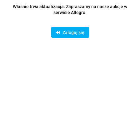
Zostaw telefon
Właśnie trwa aktualizacja. Zapraszamy na nasze aukcje w
Wyślij
serwisie Allegro.
Opis
Zaloguj się
Parametry
Opinie i oceny (0)
Zadaj pytanie
Rodzaje dostawy i formy płatności
Oferujemy możliwość wpłaty na konto bankowe lub skorzystanie z