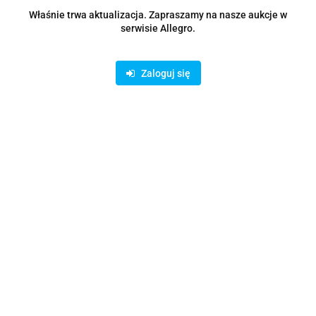
Zostaw telefon
Właśnie trwa aktualizacja. Zapraszamy na nasze aukcje w
Wyślij
serwisie Allegro.
Opis
Zaloguj się
Parametry
Opinie i oceny (0)
Zadaj pytanie
Rodzaje dostawy i formy płatności
Oferujemy możliwość wpłaty na konto bankowe lub skorzystanie z